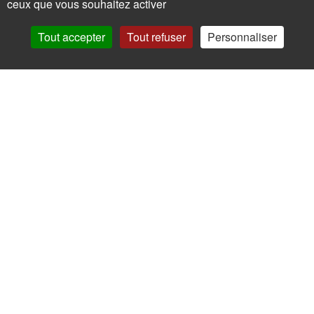
ceux que vous souhaitez activer
Appelez nous
Facebook
Tout accepter
Tout refuser
Personnaliser
Instagram
Ne ratez plus rien,
Abonnez-vous à notre newsletter
Je m’inscris
Pour votre santé, mangez au moins cinq fruits et légumes par jour.
www.mangerbouger.fr
Copyright © - 2026 GIE Chapeau de Paille
-
Mentions légales