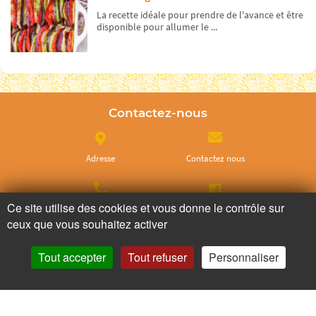
La recette idéale pour prendre de l'avance et être
disponible pour allumer le ...
Contactez-nous
Adresse
Contactez nous
Ce site utilise des cookies et vous donne le contrôle sur
Appelez nous
Facebook
ceux que vous souhaitez activer
Tout accepter
Tout refuser
Personnaliser
Instagram
Ne ratez plus rien,