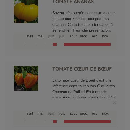
TOMATE ANANAS
Saveur très sucrée pour cette grosse
tomate aux zébrures oranges très
charnue. Cette tomate a tendance à
se fendiller. Très jolie présentation.
avril
mai
juin
juil.
août
sept.
oct.
nov.
TOMATE CŒUR DE BŒUF
La tomate Cœur de Bœuf c'est une
référence dans toutes vos Cueillettes
Chapeau de Paille ! En forme de
cœur, rouge sombre, c'est une variété
dont le fruit peut atteindre 200 à 300g
et même de 500 à 700g selon les
avril
mai
juin
juil.
août
sept.
oct.
nov.
conditions de cultures. Sa chair
délicieuse est très fine et
pratiquement sans pépins, elle a un