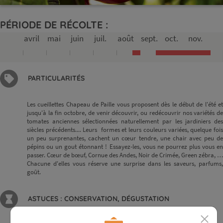
PÉRIODE DE RÉCOLTE :
avril
mai
juin
juil.
août
sept.
oct.
nov.
PARTICULARITÉS
Les cueillettes Chapeau de Paille vous proposent dès le début de l'été et
jusqu'à la fin octobre, de venir découvrir, ou redécouvrir nos variétés de
tomates anciennes sélectionnées naturellement par les jardiniers des
siècles précédents.... Leurs formes et leurs couleurs variées, quelque fois
un peu surprenantes, cachent un cœur tendre, une chair avec peu de
pépins ou un gout étonnant ! Essayez-les, vous ne pourrez plus vous en
passer. Cœur de bœuf, Cornue des Andes, Noir de Crimée, Green zébra, …
Chacune d'elles vous réserve une surprise dans les saveurs, parfums,
goût.
ASTUCES : CONSERVATION, DÉGUSTATION