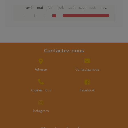
foncé au vert sombre. Epatante dans
avril
mai
juin
juil.
août
sept.
oct.
nov.
une salade, avec juste avec un petit
filet d'huile et des fines herbes, son
gout délicieux vous éclate en bouche.
La saveur est exceptionnellement
douce et sucrée.
Contactez-nous
Adresse
Contactez nous
Appelez nous
Facebook
Instagram